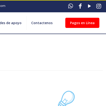
com
ades de apoyo
Contactenos
Pagos en Línea